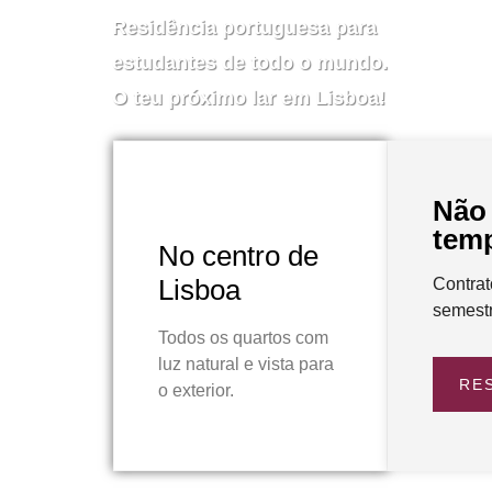
Residência portuguesa para
estudantes de todo o mundo.
O teu próximo lar em Lisboa!
Não
tem
No centro de
Lisboa
Contrat
semestr
Todos os quartos com
luz natural e vista para
RE
o exterior.